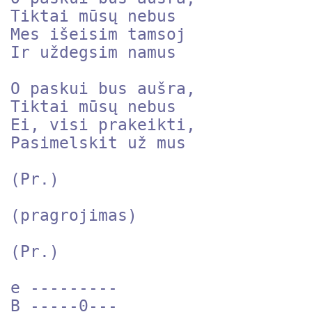
Tiktai mūsų nebus

Mes išeisim tamsoj

Ir uždegsim namus

O paskui bus aušra,

Tiktai mūsų nebus

Ei, visi prakeikti,

Pasimelskit už mus

(Pr.)

(pragrojimas)

(Pr.)

e ---------

B -----0---
