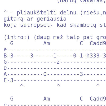
                (Bardų vakaras, 2002 m.)

^ - pliaukštelti delnu (riešu,n
gitarą ar geriausia 

koja sutrepsėt- kad skambėtų st
(intro:) (daug maž taip pat gro
  G         Am         C  Cadd9     D6

e------------------------------
B-3-----3------1-----0-1-h333-3
G---------------2--------------
D------------------------------
A-----------0----------3-------
E-3----------------------------
     ^          ^           ^ 

  G         Am         C  Cadd9     D

e------------------------------