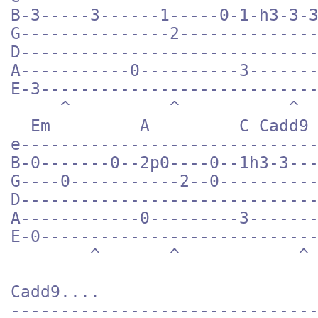
B-3-----3------1-----0-1-h3-3-3
G---------------2--------------
D------------------------------
A-----------0----------3-------
E-3----------------------------
     ^          ^           ^  

  Em         A         C Cadd9

e------------------------------
B-0-------0--2p0----0--1h3-3---
G----0-----------2--0----------
D------------------------------
A------------0---------3-------
E-0----------------------------
        ^       ^            ^        ^

Cadd9....

-------------------------------