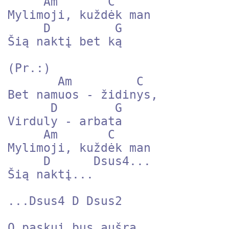
     Am       C

Mylimoji, kuždėk man

     D         G

Šią naktį bet ką

(Pr.:)

       Am         C

Bet namuos - židinys,

      D        G

Virduly - arbata

     Am       C

Mylimoji, kuždėk man

     D      Dsus4...

Šią naktį...

...Dsus4 D Dsus2

O paskui bus aušra,
