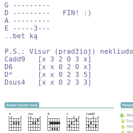
G ---------

D ---------   FIN! :)

A ---------

E -----3---

..bet ką

P.S.: Visur (pradžioj) nekliudo
Cadd9   [x 3 2 0 3 x]

D6      [x x 0 2 0 x]

D*      [x x 0 2 3 5]

Dsus4   [x x 0 2 3 3]
Guitar Chords Used
People
Myko
Sau
Akto
Jie