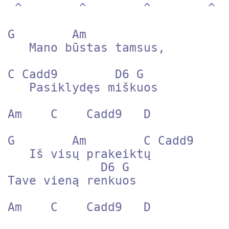
 ^        ^        ^        ^

G        Am

   Mano būstas tamsus,

C Cadd9        D6 G

   Pasiklydęs miškuos

Am    C    Cadd9   D

G        Am        C Cadd9

   Iš visų prakeiktų

             D6 G 

Tave vieną renkuos

Am    C    Cadd9   D
