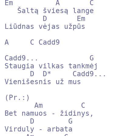
Em          A       C

   Šaltą šviesą lange

         D       Em

Liūdnas vėjas užpūs

A     C Cadd9

Cadd9...            G

Staugia vilkas tankmėj

      D  D*     Cadd9...

Vienišesnis už mus

(Pr.:)

       Am         C

Bet namuos - židinys,

      D        G

Virduly - arbata
