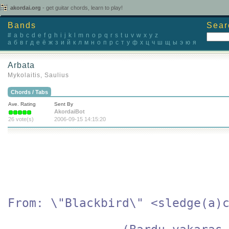
akordai.org
- get guitar chords, learn to play!
Bands
Sear
#
a
b
c
d
e
f
g
h
i
j
k
l
m
n
o
p
q
r
s
t
u
v
w
x
y
z
а
б
в
г
д
е
ё
ж
з
и
й
к
л
м
н
о
п
р
с
т
у
ф
х
ц
ч
ш
щ
ы
э
ю
я
Arbata
Mykolaitis, Saulius
Chords / Tabs
Ave. Rating
Sent By
AkordaiBot
26 vote(s)
2006-09-15 14:15:20
From: \"Blackbird\" <sledge(a)c