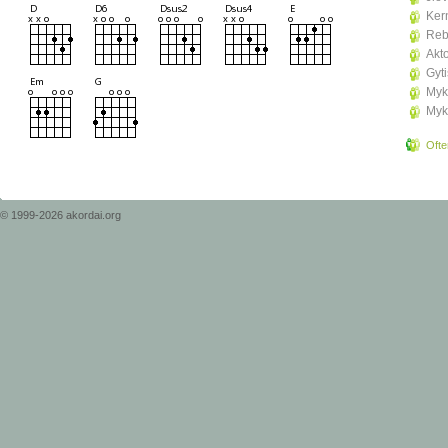
Ker
Reb
Akto
Gyt
Myko
Myko
Ofte
© 1999-2026 akordai.org