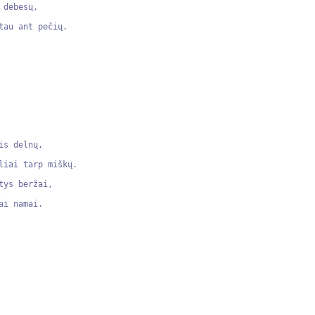
debesų,

au ant pečių.

s delnų,

liai tarp miškų.

ys beržai,

i namai.
