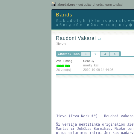
akordai.org
- get guitar chords, learn to play!
Bands
#
a
b
c
d
e
f
g
h
i
j
k
l
m
n
o
p
q
r
s
t
u
v
w
а
б
в
г
д
е
ё
ж
з
и
й
к
л
м
н
о
п
р
с
т
у
ф
Raudoni Vakarai
v2
Jieva
Chords / Tabs
1
3
4
2
Ave. Rating
Sent By
marty_kal
26 vote(s)
2010-10-09 14:44:03
Jieva (Ieva Narkutė) - Raudoni vakarai
Ši versija neatitinka originalios Jie
Mantas ir Jokūbas Bareikis. Nieko ten
plius gitarinis intro. Jei kas padary