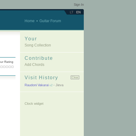
Sign In
LT
EN
Home
•
Guitar Forum
Your
Song Collection
Contribute
ur Rating
Add Chords
Visit History
Clear
Raudoni Vakarai
-
Jieva
v2
Clock widget