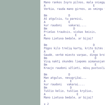
Mano rankos žvyro pilnos, mala sniegą 
A                             E

Verkia, rauda mano girnos, as smingu t
Bm             D

Aš atgulsiu, tu pareisi,

A              E

kur raudoni    vakarai....

Bm                D

Priešas trauksis, viskas keisis,

A                  E

Mano Lietuva bedale, ar bijai?

Bm                            D

Pūgos kilo trečią kartą, krito bitės i
A                             E

Gaudė, verkė miesto varpas, dingo bro
Bm                             D

Visą naktį skundės liepoms aimanuojant
Bm                             E

Kraujo raudoni užlieti, mūsų pustusčia
Bm             D

Man atgulus, nesugrįžai...

A               E

kur raudoni   vakarai....

Bm              D

Tuščio kelio, tuščias kryžius, 

A                   E

Mano Lietuva bedale, ar bijai?

x 2
