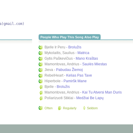
a)gmail.com) 
People Who Play This Song Also Play
Bjelle Ir Peru
-
Brolužis
Mykolaitis, Saulius
-
Matrica
Gytis Paškevičius
-
Mano Kraštas
Mamontovas, Andrius
-
Saulės Miestas
Jieva
-
Pabudau Žiemoj
RebelHeart
-
Kelias Pas Tave
Hiperbole
-
Pamiršk Mane
Bjelle
-
Brolužis
Mamontovas, Andrius
-
Kai Tu Atversi Man Duris
Poliarizuoti Stiklai
-
Medžiai Be Lapų
Often
Regularly
Seldom