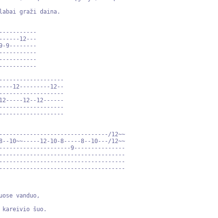
labai graži daina. 

----------

-----12---

-9--------

----------

----------

----------

-------------------

----12---------12--

-------------------

12-----12--12------

-------------------

-------------------

--------------------------------/12~~

8--10~~-----12-10-8-----8--10---/12~~

---------------------9---------------

-------------------------------------

-------------------------------------

-------------------------------------

ose vanduo,

kareivio šuo.
