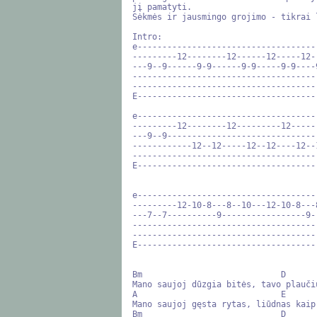
jį pamatyti. 

Sėkmės ir jausmingo grojimo - tikrai 
Intro:

e-------------------------------------
---------12--------12------12-----12--
---9--9------9-9------9-9-----9-9----9
--------------------------------------
--------------------------------------
E-------------------------------------
e------------------------------------
---------12--------12---------12-----
---9--9------------------------------
------------12--12-----12--12----12--
-------------------------------------
E------------------------------------
e------------------------------------
---------12-10-8---8--10---12-10-8---
---7--7----------9-----------------9-
-------------------------------------
-------------------------------------
E------------------------------------
Bm                            D

Mano saujoj dūzgia bitės, tavo plaučiu
A                             E

Mano saujoj gęsta rytas, liūdnas kaip 
Bm                            D
