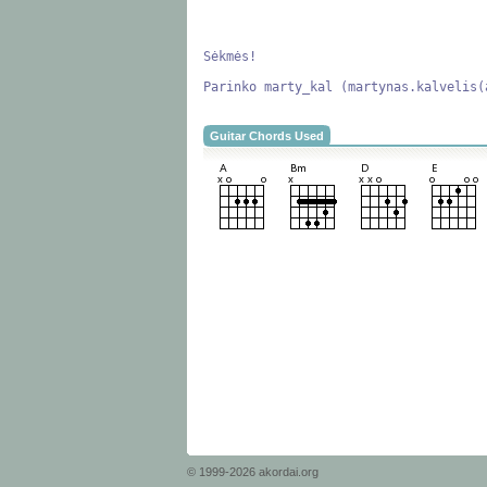
Sėkmės!

Parinko marty_kal (martynas.kalvelis(
Guitar Chords Used
© 1999-2026 akordai.org