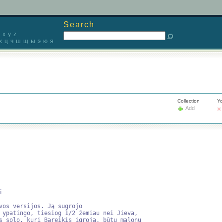
Search
x
y
z
х
ц
ч
ш
щ
ы
э
ю
я
Collection
Yo
Add


vos versijos. Ją sugrojo 

 ypatingo, tiesiog 1/2 žemiau nei Jieva,

s solo, kurį Bareikis įgroja, būtų malonu
