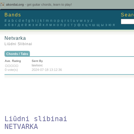
akordai.org
- get guitar chords, learn to play!
Bands
Sear
#
a
b
c
d
e
f
g
h
i
j
k
l
m
n
o
p
q
r
s
t
u
v
w
x
y
z
а
б
в
г
д
е
ё
ж
з
и
й
к
л
м
н
о
п
р
с
т
у
ф
х
ц
ч
ш
щ
ы
э
ю
я
Netvarka
Liūdni Slibinai
Chords / Tabs
Ave. Rating
Sent By
lavisoc
0 vote(s)
2024-07-18 13:12:36
Liūdni slibinai

NETVARKA
