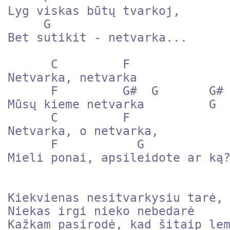
Lyg viskas būtų tvarkoj, 

     G

Bet sutikit - netvarka...

      C         F

Netvarka, netvarka 

      F         G#  G       G# [466544]

Mūsų kieme netvarka         G  
      C         F

Netvarka, o netvarka, 

      F           G        

Mieli ponai, apsileidote ar ką?
Kiekvienas nesitvarkysiu tarė, 
Niekas irgi nieko nebedarė

Kažkam pasirodė, kad šitaip lem