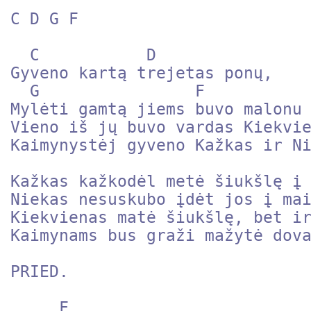
C D G F

  C           D

Gyveno kartą trejetas ponų,

  G                F 

Mylėti gamtą jiems buvo malonu

Vieno iš jų buvo vardas Kiekvie
Kaimynystėj gyveno Kažkas ir Ni
Kažkas kažkodėl metė šiukšlę į 
Niekas nesuskubo įdėt jos į mai
Kiekvienas matė šiukšlę, bet ir
Kaimynams bus graži mažytė dova
PRIED.

     F
