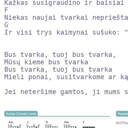
Kažkas susigraudino ir baisiai 
F

Niekas naujai tvarkai nepriešta
G 

Ir visi trys kaimynai sušuko: "
Bus tvarka, tuoj bus tvarka, 

Mūsų kieme bus tvarka

Bus tvarka, tuoj bus tvarka 

Mieli ponai, susitvarkome ar ką
Jei neteršime gamtos, ji mums 
Guitar Chords Used
People
Not Fou