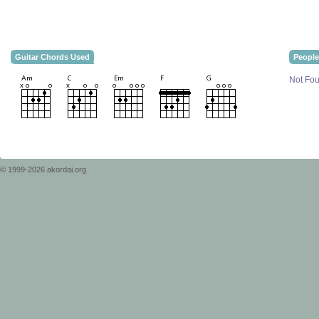
Guitar Chords Used
People
Not Fou
© 1999-2026 akordai.org