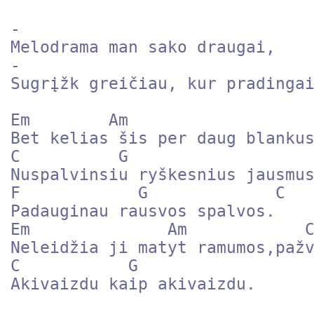
-

Melodrama man sako draugai,

-

Sugrįžk greičiau, kur pradingai
Em        Am

Bet kelias šis per daug blankus
C          G

Nuspalvinsiu ryškesnius jausmus
F            G             C   
Padauginau rausvos spalvos.

Em              Am            C
Neleidžia ji matyt ramumos,pažv
C           G

Akivaizdu kaip akivaizdu.
