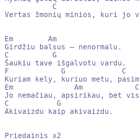
           C

Vertas žmonių minios, kuri jo v
Em        Am

Girdžiu balsus – nenormalu.

C          G

Šaukiu tave išgalvotu vardu.

F            G             C   
Kuriam kely, kuriuo metu, pasim
Em              Am            C
Jo nemačiau, apsirikau, bet vis
C           G

Akivaizdu kaip akivaizdu.

Priedainis x2
