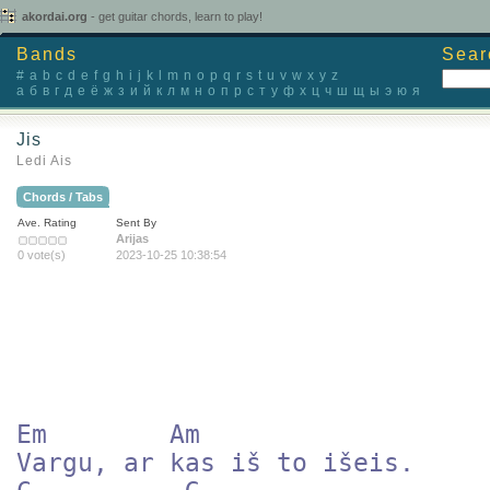
akordai.org
- get guitar chords, learn to play!
Bands
Sear
#
a
b
c
d
e
f
g
h
i
j
k
l
m
n
o
p
q
r
s
t
u
v
w
x
y
z
а
б
в
г
д
е
ё
ж
з
и
й
к
л
м
н
о
п
р
с
т
у
ф
х
ц
ч
ш
щ
ы
э
ю
я
Jis
Ledi Ais
Chords / Tabs
Ave. Rating
Sent By
Arijas
0 vote(s)
2023-10-25 10:38:54
Em        Am  

Vargu, ar kas iš to išeis.
