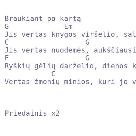
Braukiant po kartą

G             Em               
Jis vertas knygos viršelio, sal
C                  G

Jis vertas nuodemės, aukščiausi
F                  G

Ryškių gėlių darželio, dienos k
           C

Vertas žmonių minios, kuri jo v
Priedainis x2
