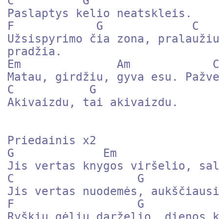
C          G

Paslaptys kelio neatskleis.

F            G             C   
Užsispyrimo čia zona, pralaužiu
pradžia.

Em              Am            C
Matau, girdžiu, gyva esu. Pažve
C           G

Akivaizdu, tai akivaizdu.

Priedainis x2

G             Em               
Jis vertas knygos viršelio, sal
C                  G

Jis vertas nuodemės, aukščiausi
F                  G

Ryškių gėlių darželio, dienos k