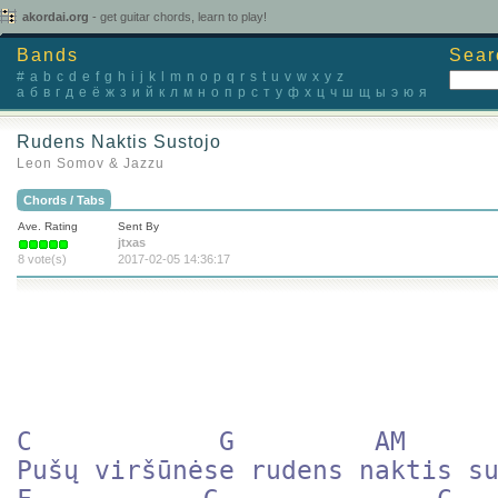
akordai.org
- get guitar chords, learn to play!
Bands
Sear
#
a
b
c
d
e
f
g
h
i
j
k
l
m
n
o
p
q
r
s
t
u
v
w
x
y
z
а
б
в
г
д
е
ё
ж
з
и
й
к
л
м
н
о
п
р
с
т
у
ф
х
ц
ч
ш
щ
ы
э
ю
я
Rudens Naktis Sustojo
Leon Somov & Jazzu
Chords / Tabs
Ave. Rating
Sent By
jtxas
8 vote(s)
2017-02-05 14:36:17
C            G	       AM

Pušų viršūnėse rudens naktis su