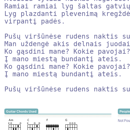
Ramiai ramiai lyg šaltas gatvių
Lyg plazdanti plevenimą kregždė
virpantį padės.

Pušų viršūnėse rudens naktis su
Man uždengė akis delnais juodai
Ko gąsdini mane? Kokie pavojai?
Į mano miestą bundantį ateis.

Ko gąsdini mane? Kokie pavojai?
Į mano miestą bundantį ateis.

Guitar Chords Used
People
Not Fou