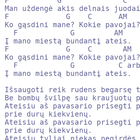
F	    G              C

Man uždengė akis delnais juodai
F             G    C      AM 

Ko gąsdini mane? Kokie pavojai?
  F	       G         AM

Į mano miestą bundantį ateis.

F             G    C       AM 

Ko gąsdini mane? Kokie pavojai?
  F	       G          C arba Am

Į mano miestą bundantį ateis.

Išsaugoti reik rudens begarsę t
Be bombų švilpę sau kraujuotų p
Ateisiu aš pavasario prisegti p
prie durų kiekvienų.

Ateisiu aš pavasario prisegti p
prie durų kiekvienų.

Ateisiu tyliai niekas negirdės.