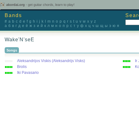
akordai.org
- get guitar chords, learn to play!
Bands
Sear
#
a
b
c
d
e
f
g
h
i
j
k
l
m
n
o
p
q
r
s
t
u
v
w
x
y
z
а
б
в
г
д
е
ё
ж
з
и
й
к
л
м
н
о
п
р
с
т
у
ф
х
ц
ч
ш
щ
ы
э
ю
я
Wake'N'seE
Songs
Aleksandrijos Viskis (Aleksandrijs Visks)
Ir
Brolis
Ko
Iki Pavasario