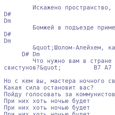
        Искажено пространство, место, время,                 
D#

Dm

        Бомжей в подъезде примешь за волхвов:                
D#

Dm

        &quot;Шолом-Алейхем, как погода в Вифлееме?         

     D# Dm

        Что нужно вам в стране бессонных

свистунов?&quot;         B7 A7

Но с кем вы, мастера ночного св
Какая сила остановит вас?      
Пойду голосовать за коммунистов
При них хоть ночью будет       
При них хоть ночью будет       
При них хоть ночью будет       