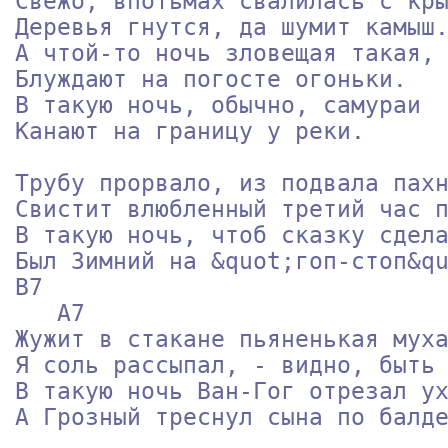
Свежо, впотьмах свалилась с кры
Деревья гнутся, да шумит камыш.
А чтой-то ночь зловещая такая, 
Блуждают на погосте огоньки.   
В такую ночь, обычно, самураи  
Канают на границу у реки.      
Трубу прорвало, из подвала пахн
Свистит влюбленный третий час п
В такую ночь, чтоб сказку сдела
Был Зимний на &quot;гоп-стоп&quot; 
B7

   A7

Жужит в стакане пьяненькая муха
Я соль рассыпал, - видно, быть 
В такую ночь Ван-Гог отрезал ух
А Грозный треснул сына по балде