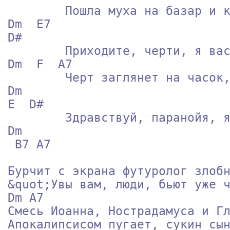
        Пошла муха на базар и купила самовар,           
Dm  Е7

D#

        Приходите, черти, я вас пивом угощу!            
Dm  F  A7

        Черт заглянет на часок, он не низок не высок,   
Dm 

Е  D#

        Здравствуй, паранойя, я твой тонкий колосок!    
Dm

 B7 A7

Бурчит с экрана футуролог злобн
&quot;Увы вам, люди, бьют уже ча
Dm А7

Смесь Иоанна, Нострадамуса и Гл
Апокалипсисом пугает, сукин сын