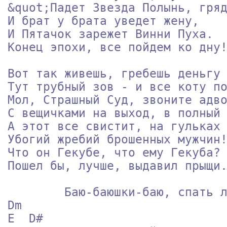
&quot;Падет Звезда Полынь, гряд
И брат у брата уведет жену,    
И Пятачок зарежет Винни Пуха.  
Конец эпохи, все пойдем ко дну!
Вот так живешь, гребешь деньгу 
Тут трубный зов - и все коту по
Мол, Страшный Суд, звоните адво
С вещичками на выход, в полный 
А этот все свистит, на гульках 
Убогий жребий брошенных мужчин!
Что он Гекубе, что ему Гекуба? 
Пошел бы, лучше, выдавил прыщи.
        Баю-баюшки-баю, спать ложись, мать твою!             
Dm

E  D#
