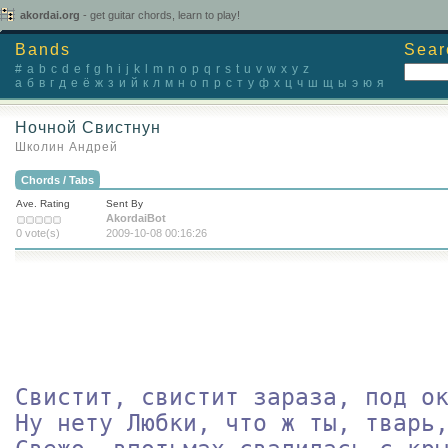
akordai.org
- get guitar chords, learn to play!
Bands
Sear
#
a
b
c
d
e
f
g
h
i
j
k
l
m
n
o
p
q
r
s
t
u
v
w
x
y
z
а
б
в
г
д
е
ё
ж
з
и
й
к
л
м
н
о
п
р
с
т
у
ф
х
ц
ч
ш
щ
ы
э
ю
я
Ночной Свистнун
Школин Андрей
Chords / Tabs
Ave. Rating
Sent By
AkordaiBot
0 vote(s)
2009-10-08 00:16:26
Свистит, свистит зараза, под ок
Ну нету Любки, что ж ты, тварь,