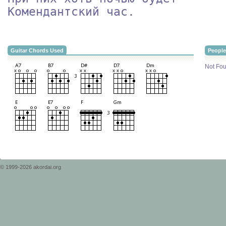
Комендантский час.            
Guitar Chords Used
People
Not Fou
© 1999-2026 akordai.org