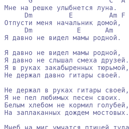
      G	                  C  A

Мне на решке улыбнется луна.

     Dm         E	  Am F

Отпусти меня начальник домой,

     Dm	          E	 Am

Я давно не видел мамы родной.

Я давно не видел мамы родной,

Я давно не слышал смеха друзей.
Я в руках закабыренных тюрьмой,
Не держал давно гитары своей.

Не держал в руках гитары своей,
Я не пел любимых песен своих.

Белым хлебом не кормил голубей,
На заплаканных дождем мостовых.
Мнеб на миг умчатся птицей туда