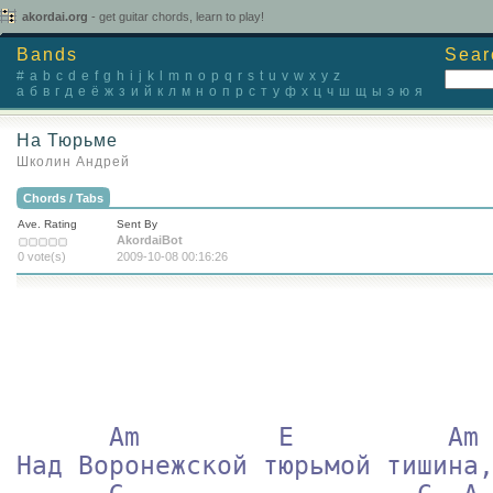
akordai.org
- get guitar chords, learn to play!
Bands
Sear
#
a
b
c
d
e
f
g
h
i
j
k
l
m
n
o
p
q
r
s
t
u
v
w
x
y
z
а
б
в
г
д
е
ё
ж
з
и
й
к
л
м
н
о
п
р
с
т
у
ф
х
ц
ч
ш
щ
ы
э
ю
я
На Тюрьме
Школин Андрей
Chords / Tabs
Ave. Rating
Sent By
AkordaiBot
0 vote(s)
2009-10-08 00:16:26
      Am	 E	    Am

Над Воронежской тюрьмой тишина,