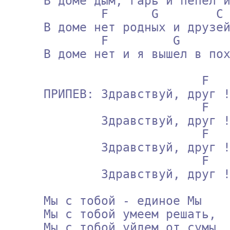
     В доме дым, гарь и пепел и лед,

             F      G        C

     В доме нет родных и друзей,

             F         G       C

     В доме нет и я вышел в поход !

                           F        G            C

     ПРИПЕВ: Здравствуй, друг ! Прощай, трезвый день !

                           F        G            C

             Здравствуй, друг ! Прощай, трезвый день !

                           F        G            C

             Здравствуй, друг ! Прощай, трезвый день !

                           F     G   C

             Здравствуй, друг !

     Мы с тобой - единое Мы

     Мы с тобой умеем решать,

     Мы с тобой уйдем от сумы,
