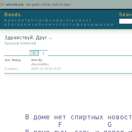
akordai.org
- get guitar chords, learn to play!
Bands
Sear
#
a
b
c
d
e
f
g
h
i
j
k
l
m
n
o
p
q
r
s
t
u
v
w
x
y
z
а
б
в
г
д
е
ё
ж
з
и
й
к
л
м
н
о
п
р
с
т
у
ф
х
ц
ч
ш
щ
ы
э
ю
я
Здравствуй, Друг
v2
Хрынов Алексей
Chords / Tabs
1
2
Ave. Rating
Sent By
AkordaiBot
0 vote(s)
2009-10-08 00:16:42
     В доме нет спиртных новостей,

             F           G       Am
