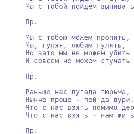
     Мы с тобой пойдем выпивать !

     Пр.

     Мы с тобою можем пропить,

     Мы, гуляя, любим гулять,

     Но зато мы не можем убить

     И совсем не можем стучать !

     Пр.

     Раньше нас пугала тюрьма,

     Нынче проще - пей да дури.

     Что с нас взять помимо дерьма !

     Что с нас взять - нам жить года три !

     Пр.
