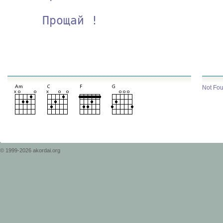
     Прощай !

Guitar Chords Used
People
Not Fou
© 1999-2026 akordai.org