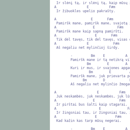
 Ir slėnį tą, ir slėnį tą, kaip mūsų žingsniai lėtą,

A               E          F#m

 Ir žibuokles upelio pakrašty.

A                 E       F#m         
 Pamiršk mane, pamiršk mane, svajotą ir mylėtą,

A                  E           F#m

 Pamiršk mane kaip sapną pamiršti.

A                   E       F#m       
 Tik dėl tavęs, tik dėl tavęs, visas dienas kalėti

A               E            F#m

 Aš negaliu net mylinčioj širdy.

        -         Bm    E          A    F#m

        Pamiršk mane ir tą netikrą viltį,

                Bm        E        A    F#m

        Kuri ir mus, ir svajones apgaus.

                 Bm        E         A   F#m

        Pamiršk mane, juk prievarta pamilti

              Bm        D            E

        Aš negaliu net mylinčio žmogaus.

A                    E          F#m  
 Juk neskambės, juk neskambės, juk lūš kiekvienas žodis,

A                  E            F#m

 Ir pirštai bus šalti kaip stagarai.

A                     E             F
 Ir žingsniai tau, ir žingsniai tau, ir žvilgsnis tau parodys,

A                   E         F#m

 Kad kažin kas tarp mūsų negerai.

        -         Bm    E          A    F#m
