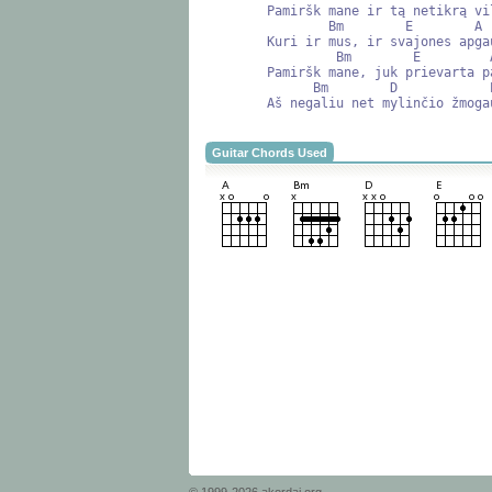
        Pamiršk mane ir tą netikrą viltį,

                Bm        E        A    F#m

        Kuri ir mus, ir svajones apgaus.

                 Bm        E         A   F#m

        Pamiršk mane, juk prievarta pamilti

              Bm        D            E

Guitar Chords Used