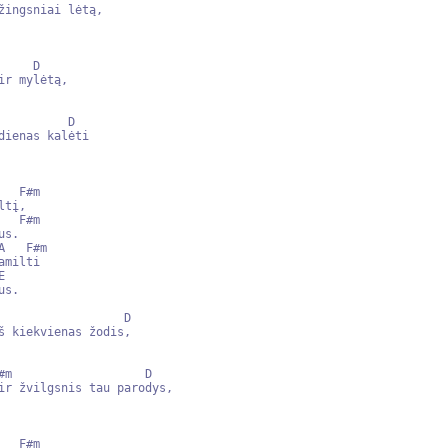
    D

         D

                  D

#m                   D
