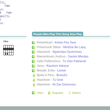
People Who Play This Song Also Play
RebelHeart
-
Kelias Pas Tave
Poliarizuoti Stiklai
-
Medžiai Be Lapų
Hiperbolė
-
Išgalvotas Gyvenimas
Mamontovas, Andrius
-
Saulės Miestas
Gytis Paškevičius
-
Tu Vėjo Paklausk
Jieva
-
Raudoni Vakarai
Masytė, Erika
-
Laisvė
Bjelle Ir Peru
-
Brolužis
Hiperbole
-
Tu Grok
Hiperbolė
-
Aš Dar Dainuosiu
Often
Regularly
Seldom