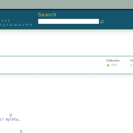
Search
x
y
z
х
ц
ч
ш
щ
ы
э
ю
я
Collection
Yo
Add
    D

         D
