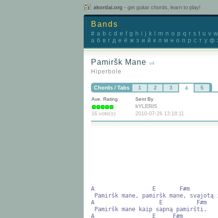
akordai.org
- get guitar chords, learn to play!
Bands
#
a
b
c
d
e
f
g
h
i
j
k
l
m
n
o
p
q
r
s
t
u
v
w
а
б
в
г
д
е
ё
ж
з
и
й
к
л
м
н
о
п
р
с
т
у
ф
Pamiršk Mane
v4
Hiperbole
Chords / Tabs
1
2
3
5
4
Ave. Rating
Sent By
kYLERIS
16 vote(s)
2010-07-26 13:18:11
A                 E       F#m         
 Pamiršk mane, pamiršk mane, svajotą ir mylėtą,

A                   E          F#m

 Pamiršk mane kaip sapną pamiršti.

A                 E     F#m           