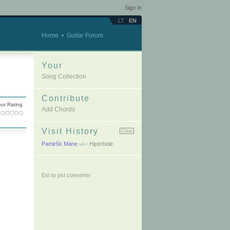
Sign In
LT
EN
Home
•
Guitar Forum
Your
Song Collection
Contribute
ur Rating
Add Chords
Visit History
Clear
Pamiršk Mane
-
Hiperbole
v4
Est to pst converter