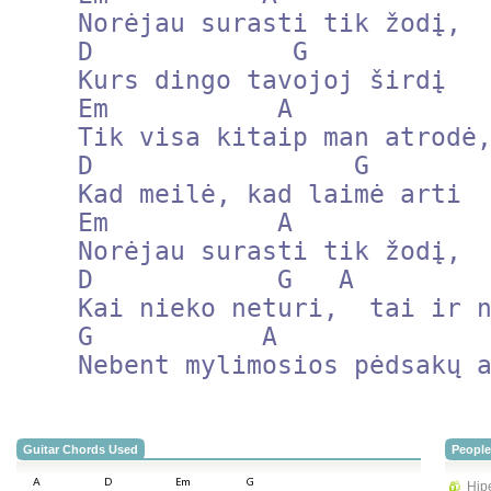
    Norėjau surasti tik žodį,

    D             G     

    Kurs dingo tavojoj širdį

    Em           A

    Tik visa kitaip man atrodė,

    D                 G

    Kad meilė, kad laimė arti

    Em           A    

    Norėjau surasti tik žodį,

    D            G   A                  D

    Kai nieko neturi,  tai ir nereikia nieko

    G           A                    D

    Nebent mylimosios pėdsakų
Guitar Chords Used
People
Hip