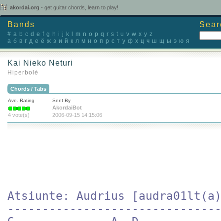
akordai.org
- get guitar chords, learn to play!
Bands
Sear
#
a
b
c
d
e
f
g
h
i
j
k
l
m
n
o
p
q
r
s
t
u
v
w
x
y
z
а
б
в
г
д
е
ё
ж
з
и
й
к
л
м
н
о
п
р
с
т
у
ф
х
ц
ч
ш
щ
ы
э
ю
я
Kai Nieko Neturi
Hiperbolė
Chords / Tabs
Ave. Rating
Sent By
AkordaiBot
4 vote(s)
2006-09-15 14:15:06
Atsiunte: Audrius [audra01lt(a)
-------------------------------