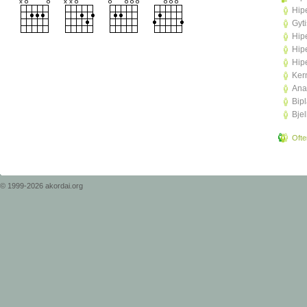
Hip
Gyt
Hip
Hip
Hip
Ker
Anat
Bip
Bjel
Ofte
© 1999-2026 akordai.org