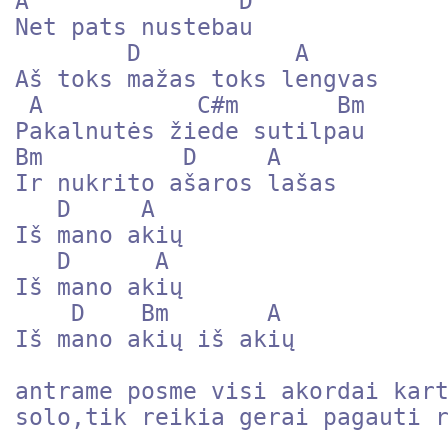
A               D

Net pats nustebau

        D           A

Aš toks mažas toks lengvas

 A           C#m       Bm

Pakalnutės žiede sutilpau

Bm          D     A

Ir nukrito ašaros lašas

   D     A    

Iš mano akių

   D      A

Iš mano akių

    D    Bm       A

Iš mano akių iš akių

antrame posme visi akordai kart
solo,tik reikia gerai pagauti r