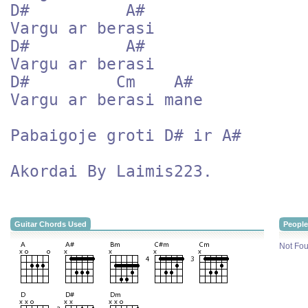
D#          A#

Vargu ar berasi

D#          A#

Vargu ar berasi

D#         Cm    A#       

Vargu ar berasi mane

Pabaigoje groti D# ir A#

Akordai By Laimis223.
Guitar Chords Used
People
Not Fou