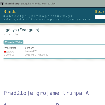
akordai.org
- get guitar chords, learn to play!
Bands
Sear
#
a
b
c
d
e
f
g
h
i
j
k
l
m
n
o
p
q
r
s
t
u
v
w
x
y
z
а
б
в
г
д
е
ё
ж
з
и
й
к
л
м
н
о
п
р
с
т
у
ф
х
ц
ч
ш
щ
ы
э
ю
я
Ilgėsys (Žvangutis)
Hiperbole
Chords / Tabs
Ave. Rating
Sent By
Laimis223
2 vote(s)
2011-06-27 08:15:30
Pradžioje grojame trumpa A
