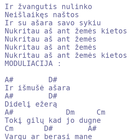
Ir žvangutis nulinko

Neišlaikęs naštos

Ir su ašara savo sykiu

Nukritau aš ant žemės kietos

Nukritau aš ant žemės

Nukritau aš ant žemės

Nukritau aš ant žemės kietos

MODULIACIJA :

A#        D#

Ir išmušė ašara

A#        D#

Didelį ežerą

A#            Dm     Cm

Tokį gilų kad jo dugne

Cm       D#        A#

Vargu ar berasi mane
