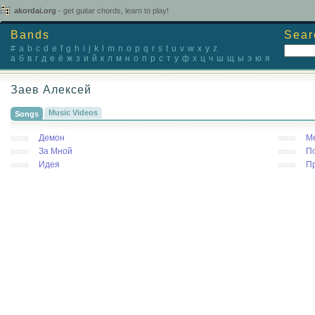
akordai.org
- get guitar chords, learn to play!
Bands
Sear
#
a
b
c
d
e
f
g
h
i
j
k
l
m
n
o
p
q
r
s
t
u
v
w
x
y
z
а
б
в
г
д
е
ё
ж
з
и
й
к
л
м
н
о
п
р
с
т
у
ф
х
ц
ч
ш
щ
ы
э
ю
я
Заев Алексей
Music Videos
Songs
Демон
М
За Мной
П
Идея
П