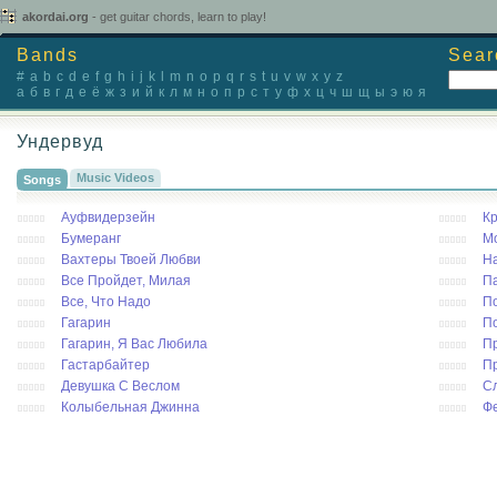
akordai.org
- get guitar chords, learn to play!
Bands
Sear
#
a
b
c
d
e
f
g
h
i
j
k
l
m
n
o
p
q
r
s
t
u
v
w
x
y
z
а
б
в
г
д
е
ё
ж
з
и
й
к
л
м
н
о
п
р
с
т
у
ф
х
ц
ч
ш
щ
ы
э
ю
я
Ундервуд
Music Videos
Songs
Ауфвидерзейн
Кр
Бумеранг
Мо
Вахтеры Твоей Любви
Н
Все Пройдет, Милая
П
Все, Что Надо
П
Гагарин
П
Гагарин, Я Вас Любила
П
Гастарбайтер
П
Девушка С Веслом
Сл
Колыбельная Джинна
Фе