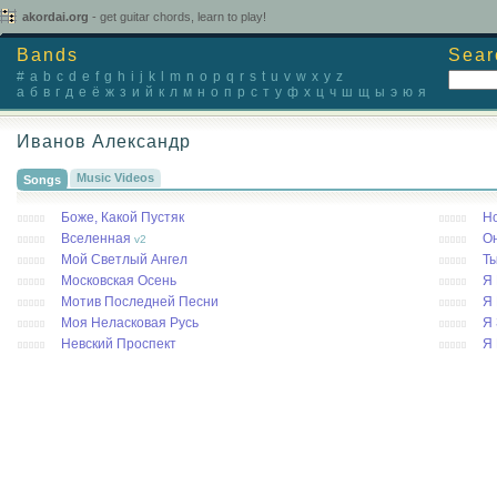
akordai.org
- get guitar chords, learn to play!
Bands
Sear
#
a
b
c
d
e
f
g
h
i
j
k
l
m
n
o
p
q
r
s
t
u
v
w
x
y
z
а
б
в
г
д
е
ё
ж
з
и
й
к
л
м
н
о
п
р
с
т
у
ф
х
ц
ч
ш
щ
ы
э
ю
я
Иванов Александр
Music Videos
Songs
Боже, Какой Пустяк
Н
Вселенная
Он
v2
Мой Светлый Ангел
Ты
Московская Осень
Я
Мотив Последней Песни
Я
Моя Неласковая Русь
Я 
Невский Проспект
Я 