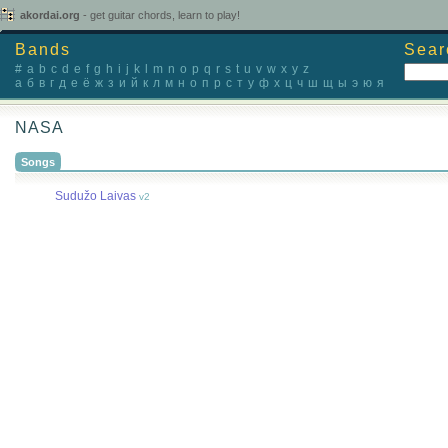
akordai.org
- get guitar chords, learn to play!
Bands
Sear
#
a
b
c
d
e
f
g
h
i
j
k
l
m
n
o
p
q
r
s
t
u
v
w
x
y
z
а
б
в
г
д
е
ё
ж
з
и
й
к
л
м
н
о
п
р
с
т
у
ф
х
ц
ч
ш
щ
ы
э
ю
я
NASA
Songs
Sudužo Laivas
v2